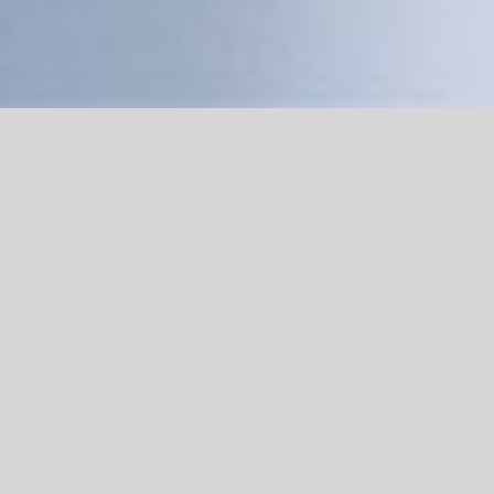
“Estava jugant al parc com
tots els dies després del
col·legi. De sobte vaig veure
que havia caigut del
gronxador. S’havia fet una
ferida en el genoll. Una ferida
com tantes ens hem fet en la
infància.