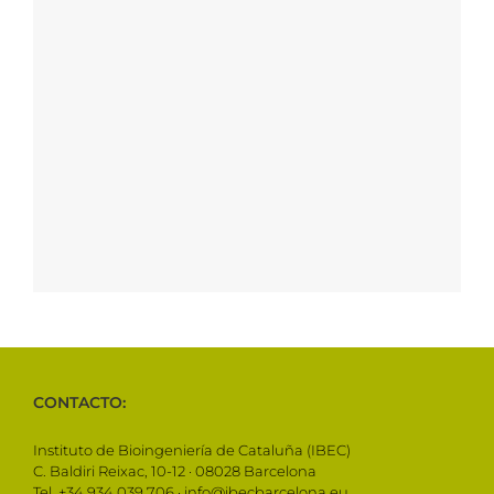
CONTACTO:
Instituto de Bioingeniería de Cataluña (IBEC)
C. Baldiri Reixac, 10-12 · 08028 Barcelona
Tel. +34 934 039 706 · info@ibecbarcelona.eu